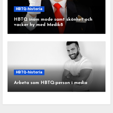
HBTQ-historia
HBTQ inom mode samt skönhet och
vacker hy med Medik8
HBTQ-historia
Arbeta som HBTQ-person i media