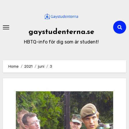
Skip
to
content
gaystudenterna.se
HBTQ-info för dig som är student!
Home
2021
juni
3