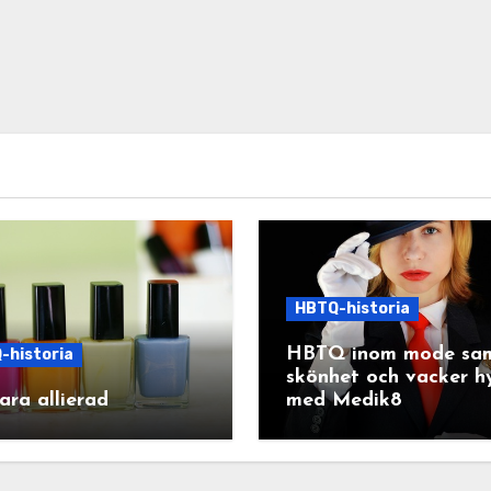
HBTQ-historia
HBTQ inom mode sa
-historia
skönhet och vacker h
ara allierad
med Medik8