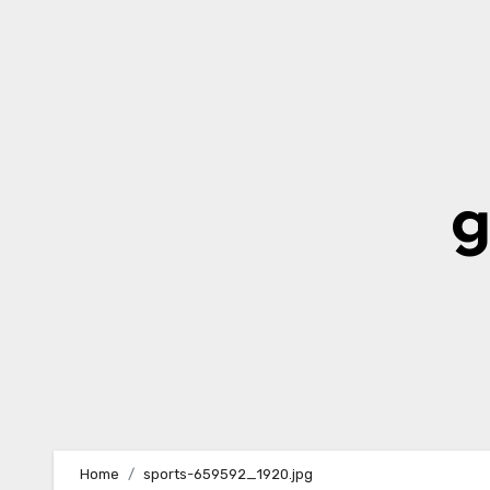
Skip
to
content
g
Home
sports-659592_1920.jpg