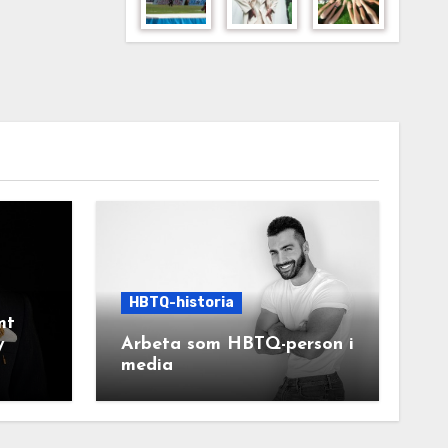
HBTQ-historia
mt
y
Arbeta som HBTQ-person i
media