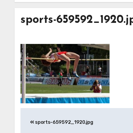
sports-659592_1920.j
Inläggsnavigering
sports-659592_1920.jpg