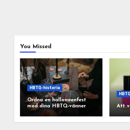
You Missed
HBTQ-historia
HBTQ
Ordna en halloweenfest
med dina HBTQ-vänner
Att v