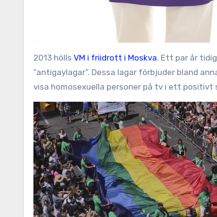
2013 hölls
VM i friidrott i Moskva
. Ett par år tid
”antigaylagar”. Dessa lagar förbjuder bland an
visa homosexuella personer på tv i ett positi