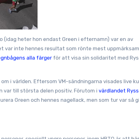
(idag heter hon endast Green i efternamn) var en av
det var inte hennes resultat som rönte mest uppmärksam
regnbågens alla färger
för att visa sin solidaritet med Ry
 om i världen. Eftersom VM-sändningarna visades live k
r till största delen positiv. Förutom i
värdlandet Ryss
urera Green och hennes nagellack, men som tur var så g
 personer, speciellt yngre personer, inom HBTQ är att bära