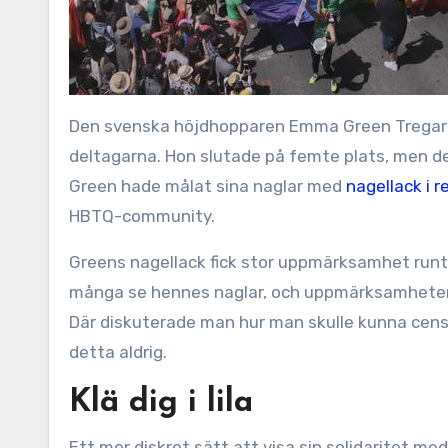
Den svenska höjdhopparen Emma Green Tregaro 
deltagarna. Hon slutade på femte plats, men 
Green hade målat sina naglar med
nagellack i 
HBTQ-community.
Greens nagellack fick stor uppmärksamhet runt
många se hennes naglar, och uppmärksamheten va
Där diskuterade man hur man skulle kunna cens
detta aldrig.
Klä dig i lila
Ett mer diskret sätt att visa sin solidaritet med