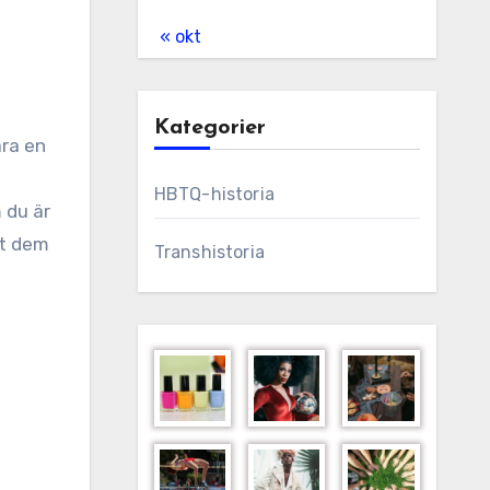
« okt
Kategorier
HBTQ-historia
 du är
åt dem
Transhistoria