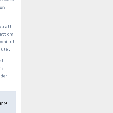
gen
ka att
 att om
ommit ut
 ute”.
et
 i
nder
er