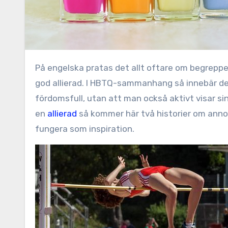
På engelska pratas det allt oftare om begreppet allyship, vilket kan översättas på ett ungefär till att vara en
god allierad. I HBTQ-sammanhang så innebär de
fördomsfull, utan att man också aktivt visar sin 
en
allierad
så kommer här två historier om anno
fungera som inspiration.