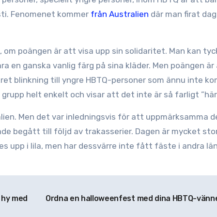
usti. Fenomenet kommer
från Australien
där man firat da
, om poängen är att visa upp sin solidaritet. Man kan tyc
bära en ganska vanlig färg på sina kläder. Men poängen är
kret blinkning till yngre HBTQ-personer som ännu inte k
grupp helt enkelt och visar att det inte är så farligt ”här
alien. Men det var inledningsvis för att uppmärksamma d
 begått till följd av trakasserier. Dagen är mycket stor
s upp i lila, men har dessvärre inte fått fäste i andra lä
 hy med
Ordna en halloweenfest med dina HBTQ-vänn