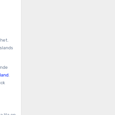
het.
sslands
unde
land
.
ick
 lila en