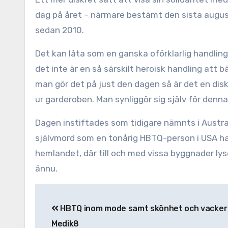
dag på året – närmare bestämt den sista aug
sedan 2010.
Det kan låta som en ganska oförklarlig handling
det inte är en så särskilt heroisk handling att 
man gör det på just den dagen så är det en dis
ur garderoben. Man synliggör sig själv för denna 
Dagen instiftades som tidigare nämnts i Austr
självmord som en tonårig HBTQ-person i USA hade
hemlandet, där till och med vissa byggnader lyse
ännu.
Inläggsnavigering
HBTQ inom mode samt skönhet och vacker
Medik8