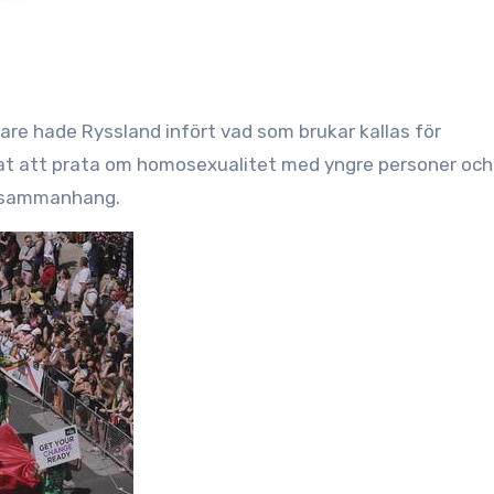
igare hade Ryssland infört vad som brukar kallas för
nat att prata om homosexualitet med yngre personer och
vt sammanhang.