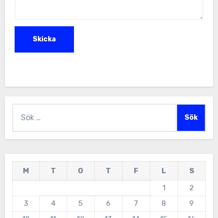
Sök
efter:
M
T
O
T
F
L
S
1
2
3
4
5
6
7
8
9